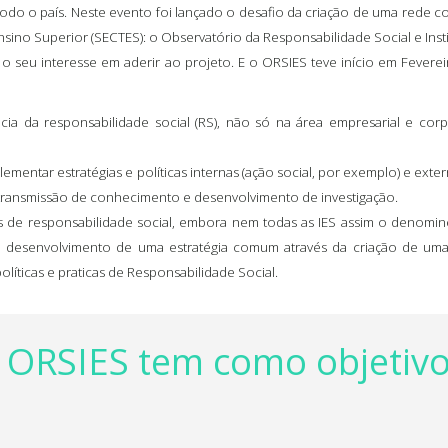
do o país. Neste evento foi lançado o desafio da criação de uma rede col
nsino Superior (SECTES): o Observatório da Responsabilidade Social e Inst
r o seu interesse em aderir ao projeto. E o ORSIES teve início em Fev
ncia da responsabilidade social (RS), não só na área empresarial e co
ementar estratégias e políticas internas (ação social, por exemplo) e exte
transmissão de conhecimento e desenvolvimento de investigação.
s de responsabilidade social, embora nem todas as IES assim o denomine
e o desenvolvimento de uma estratégia comum através da criação de um
olíticas e praticas de Responsabilidade Social.
 ORSIES tem como objetivo