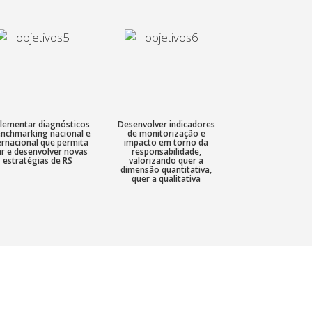
lementar diagnósticos
Desenvolver indicadores
enchmarking nacional e
de monitorização e
ernacional que permita
impacto em torno da
ar e desenvolver novas
responsabilidade,
estratégias de RS
valorizando quer a
dimensão quantitativa,
quer a qualitativa