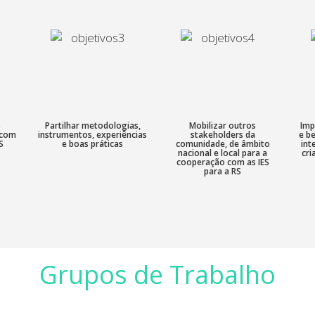
s
Partilhar metodologias,
Mobilizar outros
Imp
 com
instrumentos, experiências
stakeholders da
e b
S
e boas práticas
comunidade, de âmbito
int
nacional e local para a
cri
cooperação com as IES
para a RS
Grupos de Trabalho